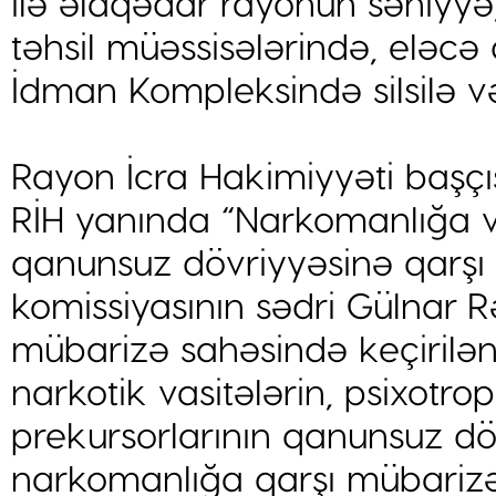
ilə əlaqədar rayonun səhiyy
təhsil müəssisələrində, eləc
İdman Kompleksində silsilə və 
Rayon İcra Hakimiyyəti başçı
RİH yanında “Narkomanlığa və
qanunsuz dövriyyəsinə qarşı
komissiyasının sədri Gülnar
mübarizə sahəsində keçirilən 
narkotik vasitələrin, psixotr
prekursorlarının qanunsuz dö
narkomanlığa qarşı mübarizən