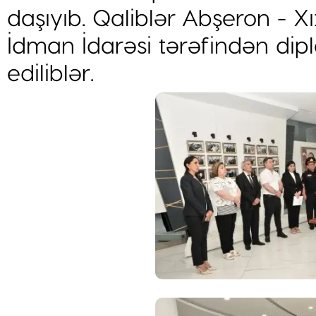
daşıyıb. Qaliblər Abşeron - X
İdman İdarəsi tərəfindən dipl
ediliblər.