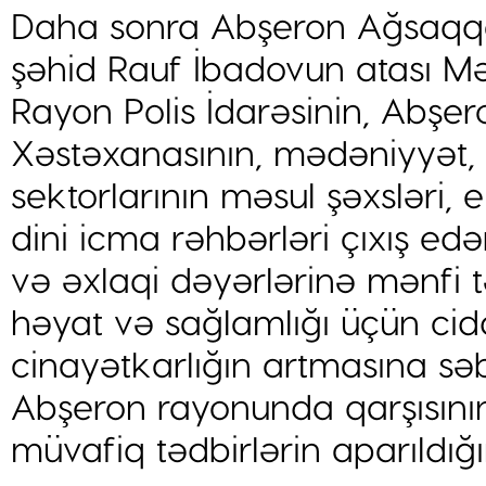
Daha sonra Abşeron Ağsaqqall
şəhid Rauf İbadovun atası M
Rayon Polis İdarəsinin, Abşe
Xəstəxanasının, mədəniyyət, 
sektorlarının məsul şəxsləri,
dini icma rəhbərləri çıxış e
və əxlaqi dəyərlərinə mənfi t
həyat və sağlamlığı üçün cid
cinayətkarlığın artmasına sə
Abşeron rayonunda qarşısının
müvafiq tədbirlərin aparıldığı