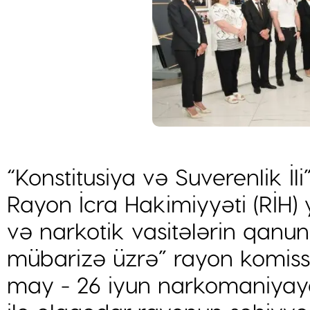
“Konstitusiya və Suverenlik İ
Rayon İcra Hakimiyyəti (RİH
və narkotik vasitələrin qanun
mübarizə üzrə” rayon komissi
may - 26 iyun narkomaniyaya