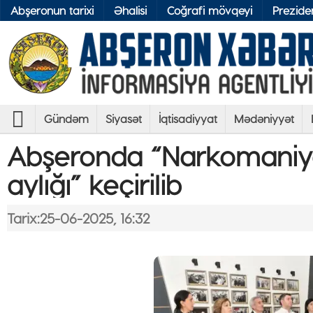
Abşeronun tarixi
Əhalisi
Coğrafi mövqeyi
Preziden
Gündəm
Siyasət
İqtisadiyyat
Mədəniyyət
Abşeronda “Narkomaniy
aylığı” keçirilib
Tarix:25-06-2025, 16:32