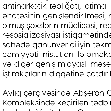
antinarkotik təblığatı, ictima
əhatəsinin genişləndirilməsi
olmuş şəxslərin müalicəsi, rea
resosializasiyası istiqamətində
sahədə qanunvericiliyin təkmi
cəmiyyəti inistutları ilə əmək
və digər geniş miqyaslı məsə
iştirakçıların diqqətinə çatdırı
Aylıq çərçivəsində Abşeron 
Kompleksində keçirilən tədb