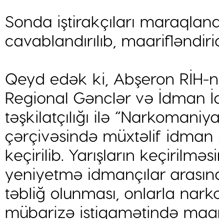
Sonda iştirakçıları maraqland
cavablandırılıb, maarifləndiric
Qeyd edək ki, Abşeron RİH-ni
Regional Gənclər və İdman İd
təşkilatçılığı ilə “Narkomaniy
çərçivəsində müxtəlif idman 
keçirilib. Yarışların keçirilm
yeniyetmə idmançılar arasın
təbliğ olunması, onlarla nar
mübarizə istiqamətində maa