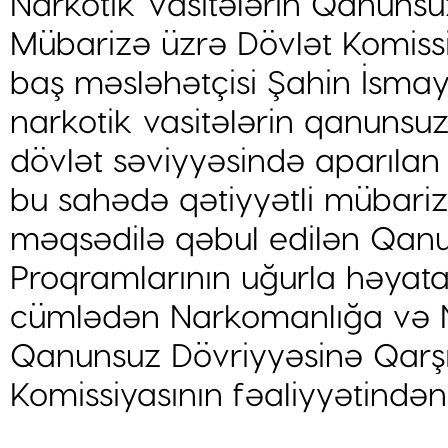
Narkotik Vasitələrin Qanunsu
Mübarizə üzrə Dövlət Komissi
baş məsləhətçisi Şahin İsma
narkotik vasitələrin qanunsuz
dövlət səviyyəsində aparılan
bu sahədə qətiyyətli mübariz
məqsədilə qəbul edilən Qanu
Proqramlarının uğurla həyata
cümlədən Narkomanlığa və Na
Qanunsuz Dövriyyəsinə Qarşı
Komissiyasının fəaliyyətindən