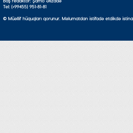
Baş redaktor: Şamo Əlizadə
Tel: (+99455) 951-81-81
© Müəllif hüquqları qorunur. Məlumatdan istifadə etdikdə istina