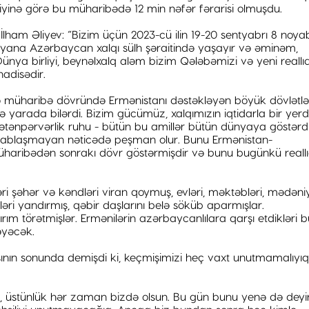
diyinə görə bu müharibədə 12 min nəfər fərarisi olmuşdu.
lham Əliyev: “Bizim üçün 2023-cü ilin 19-20 sentyabrı 8 noya
bu yana Azərbaycan xalqı sülh şəraitində yaşayır və əminəm,
ya birliyi, beynəlxalq aləm bizim Qələbəmizi və yeni reallıq
adisədir.
də müharibə dövründə Ermənistanı dəstəkləyən böyük dövlətlə
yarada bilərdi. Bizim gücümüz, xalqımızın iqtidarla bir yer
ətənpərvərlik ruhu - bütün bu amillər bütün dünyaya göstərdi 
esablaşmayan nəticədə peşman olur. Bunu Ermənistan-
haribədən sonrakı dövr göstərmişdir və bunu bugünkü reallı
ləri şəhər və kəndləri viran qoymuş, evləri, məktəbləri, mədəni
ləri yandırmış, qəbir daşlarını belə söküb aparmışlar.
qırım törətmişlər. Ermənilərin azərbaycanlılara qarşı etdikləri 
əyəcək.
şının sonunda demişdi ki, keçmişimizi heç vaxt unutmamalıyı
, üstünlük hər zaman bizdə olsun. Bu gün bunu yenə də deyi