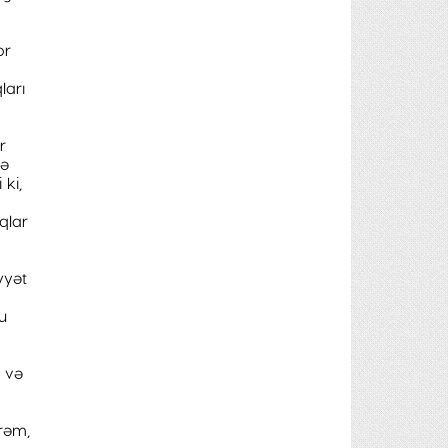
br
ları
r
də
ki,
qlar
yyət
bu
q və
rəm,