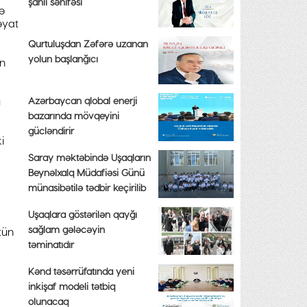
şanlı səhifəsi
ə
əyat
Qurtuluşdan Zəfərə uzanan
yolun başlanğıcı
in
Azərbaycan qlobal enerji
u
bazarında mövqeyini
gücləndirir
i
Saray məktəbində Uşaqların
Beynəlxalq Müdafiəsi Günü
münasibətilə tədbir keçirilib
Uşaqlara göstərilən qayğı
sağlam gələcəyin
tün
təminatıdır
Kənd təsərrüfatında yeni
inkişaf modeli tətbiq
olunacaq