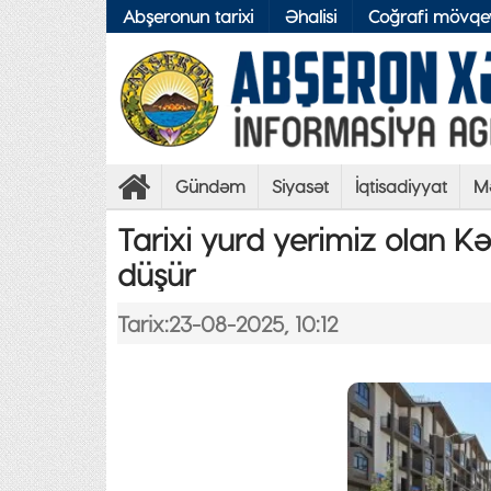
Abşeronun tarixi
Əhalisi
Coğrafi mövqe
Gündəm
Siyasət
İqtisadiyyat
M
Tarixi yurd yerimiz olan 
düşür
Tarix:23-08-2025, 10:12