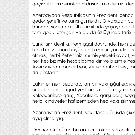
qaçırdılar. Ermənistan ordusunun özlərinin de
Azərbaycan Respublikasının Prezidenti cənab İ
qədər şərəfli və tarixi günlərdir. O vaxtdan 
bundan sonra da sülh şəraitində yaşayacaq. Dün
tam qəbul etmişdir və bu da özlüyündə tarixi h
Çünki sirr deyil ki, həm işğal dövründə, həm 
bizə hər zaman böyük problemlər yaradırdı və 
olması, hərbi Zəfərimiz, cəmiyyətdəki ovqat, v
hər kəs bizimlə hesablaşmalıdır və bizimlə h
Azərbaycan müharibəsi, Vətən müharibəsi, mü
da göstərir”.
Lakin erməni separatçıları bir vaxt işğal etdik
ocaqları, dini etiqad yerlərimizi dağıtmış, meşə
Kəlbəcərlilərə qarşı, Xocalılara qarşı qarşı soy
hərbi cinayətlər hafizəmizdən heç vaxt silinm
Azərbaycan Prezidenti sakinlərlə görüşdə çıxı
ayıq olmalıyıq.
Əminəm ki, bütün bu amillər imkan verəcək ki