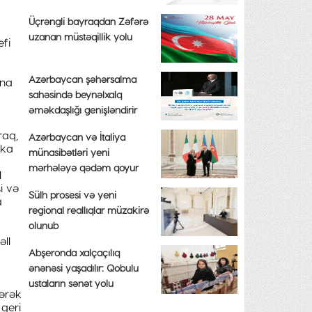
Üçrəngli bayraqdan Zəfərə
uzanan müstəqillik yolu
efi
Azərbaycan şəhərsalma
ına
sahəsində beynəlxalq
əməkdaşlığı genişləndirir
raq,
Azərbaycan və İtaliya
ika
münasibətləri yeni
mərhələyə qədəm qoyur
l
i və
Sülh prosesi və yeni
a
regional reallıqlar müzakirə
olunub
əll
Abşeronda xalçaçılıq
ənənəsi yaşadılır: Qobulu
ustaların sənət yolu
yərək
 geri