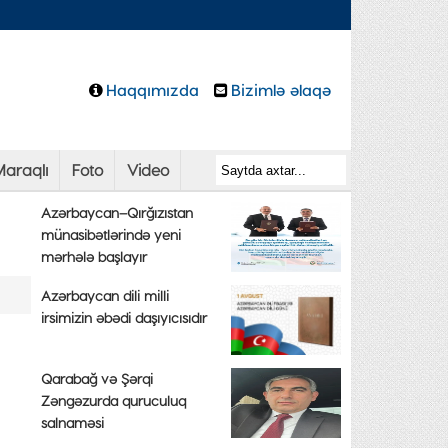
Haqqımızda
Bizimlə əlaqə
araqlı
Foto
Video
Azərbaycan–Qırğızıstan
münasibətlərində yeni
mərhələ başlayır
Azərbaycan dili milli
irsimizin əbədi daşıyıcısıdır
Qarabağ və Şərqi
Zəngəzurda quruculuq
salnaməsi