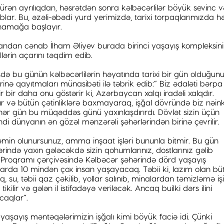
sürən ayrılıqdan, həsrətdən sonra kəlbəcərlilər böyük sevinc v
blar. Bu, əzəli-əbədi yurd yerimizdə, tarixi torpaqlarımızda h
namağa başlayır.
ndan cənab İlham Əliyev burada birinci yaşayış kompleksin
llərin açarını təqdim edib.
şdə bu günün kəlbəcərlilərin həyatında tarixi bir gün olduğun
inə qayıtmaları münasibəti ilə təbrik edib:” Biz ədaləti bərpa
bir daha onu göstərir ki, Azərbaycan xalqı iradəli xalqdır.
 və bütün çətinliklərə baxmayaraq, işğal dövründə biz nəink
q hər gün bu müqəddəs günü yaxınlaşdırırdı. Dövlət sizin üçün
di dünyanın ən gözəl mənzərəli şəhərlərindən birinə çevrilir.
 təmin olunursunuz, amma inşaat işləri bununla bitmir. Bu gün
ində yaxın gələcəkdə sizin qohumlarınız, dostlarınız gəlib
” Proqramı çərçivəsində Kəlbəcər şəhərində dörd yaşayış
alarda 10 mindən çox insan yaşayacaq. Təbii ki, lazım olan bü
şıq, su, təbii qaz çəkilib, yollar salınıb, minalardan təmizləmə işi
kilir və gələn il istifadəyə veriləcək. Ancaq builki dərs ilini
caqlar”.
yaşayış məntəqələrimizin işğalı kimi böyük faciə idi. Çünki