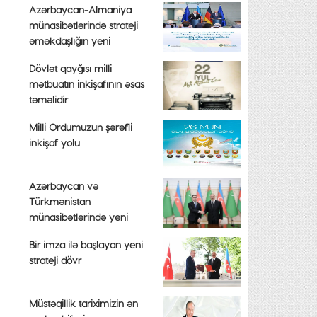
Azərbaycan-Almaniya
münasibətlərində strateji
əməkdaşlığın yeni
mərhələsi
Dövlət qayğısı milli
mətbuatın inkişafının əsas
təməlidir
Milli Ordumuzun şərəfli
inkişaf yolu
Azərbaycan və
Türkmənistan
münasibətlərində yeni
inkişaf mərhələsi başlayır
Bir imza ilə başlayan yeni
strateji dövr
Müstəqillik tariximizin ən