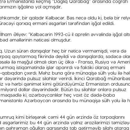
 üzrə Ermənistanla keçmiş “Dağlıq Qarabağ” arasında coğrafi
arımızın işğalına yol açmışdır.
hkamdır, bir qaladır Kəlbəcər. Bəs necə oldu ki, belə bir rely
əcəyi qorxaq erməni əsgərləri tərəfindən işğal edildi.
ham Əliyev: “Kəlbəcərin 1993-cü il aprelin əvvəlində işğal alt
əd əməllərinin nəticəsi olmuşdur.
q. Uzun sürən danışıqlar heç bir nəticə verməmişdi, verə də
 torpaq qaytarmaq fikrində deyildi və danışıqlarda, sadəcə ola
sələ ilə məşğul olmalı olan üç ölkə - Fransa, Rusiya və Amer
rmaq istiqamətində işlər aparırdı və faktiki olaraq erməni
qabıqdan çıxırdı. Məhz buna görə münaqişə sülh yolu ilə həl
ar dəyərində pulsuz silahlar verirdi. İkinci Qarabağ müharibəs
imiz və hərbi qənimət kimi götürdüyümüz Ermənistan ordusun
6 milyard dollar dəyərindədir. Bütün bu silahlar onlara pulsuz
 bir məqsədlə ki, azərbaycanlılar heç vaxt öz dədə-baba
Ermənistanla Azərbaycan arasında bu münaqişə sülh yolu ilə h
umruq kimi birləşərək cəmi 44 gün ərzində öz torpaqlarını
d əsgərlərimiz bu 44 gün ərzində yalnız ərazilərimizi təmizlə
anın qəhrəman oğulları qarşısında tab gətirməyib silahı ataraq