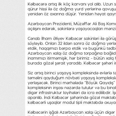
Kəlbəcərə artıq ilk köç karvanı yol alıb. Uzun 
qürur hissi ilə öz doğma yurd yerlərinə qovuşu
yenidən öz axarına düşür. Yenidən həyat qay
Azərbaycan Prezidenti, Müzəffər Ali Baş Koma
açılışını edərək, sakinlərə yaşayacaqları mənzi
Cənab İlham Əliyev Kəlbəcər sakinləri ilə görü
söyləyib. Onları 32 ildən sonra öz doğma yerlər
etdik, haqqımızı bərpa etdik və bugünkü tədbir 
Azərbaycan xalqı öz doğma torpağına bağlıdır
inamımızı itirməmişik, hər birimiz - bütün xal
burada gözəl şərait yaradıb. Kəlbəcər şəhəri in
Siz artıq birinci yaşayış kompleksində evlərlə
təməlini qoyduğum növbəti yaşayış komplekslər
yerləşəcək. Birinci mərhələdə “Böyük Qayıdış
kompleksinin inşası nəzərdə tutulur və bu bin
digər infrastruktur layihələri də icra edilibdir. İ
aparılıb. İndi Kəlbəcər şəhərində gözəl məktəb ti
kəlbəcərli uşaqlar modul tipli məktəbdə oxuya
Kəlbəcərin işğalı Azərbaycan xalqı üçün digər 