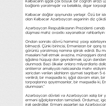
Kəlbəcərin işğalı çox böyük bir coğrafi ərazi
bağlantı yaratmışdır və beləliklə, digər torpaql
Kəlbəcər dağlar qoynunda yerləşir. Özü bir iste
olan Kəlbəcər Azərbaycan əsgərinin diz çökdür
Azərbaycan Respublikasının Prezidenti cənab İl
düşməsi məhz ovaxtkı xəyanətkar rəhbərliyin b
Ondan sonrakı dövrü hamımız yaxşı xatırlayırı
bilməzdi. Çünki birincisi, Ermənistan bir qarış
görüntü yaratmaq naminə iştirak edirdi. Bu mə
məsələni həll etmək əvəzinə, münaqişəni dondu
işğalına hüquqi don geyindirmək üçün dəridən-
olunmadı. Bəzi ölkələr onlara milyardlarla doll
antiterror əməliyyatı nəticəsində məhv etdiy
xaricdən verilən silahların qiyməti təqribən 5-
verilirdi, bir məqsədlə ki, işğal davam etsin,
torpaqlarına qayıtmasınlar, bir məqsədlə ki, 
olunmasın.”
Azərbaycan dövləti və Azərbaycan xalqı bir y
erməni işğalçılarından təmizlədi. Ordumuz, igi
irəli gedirdilər. Erməni əsgərləri isə Azərbayc