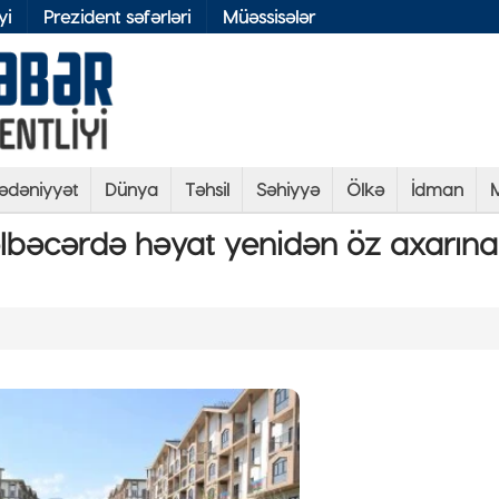
yi
Prezident səfərləri
Müəssisələr
ədəniyyət
Dünya
Təhsil
Səhiyyə
Ölkə
İdman
M
Kəlbəcərdə həyat yenidən öz axarına